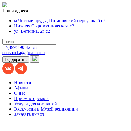
Наши адреса
м.Чистые пруды, Потаповский переулок, 5 с2
Нижняя Сыромятническая, с2
ул. Веткина, 2г с2
+7(499)490-42-58
ecosborka@gmail.com
Поддержать
Новости
Афиша
О нас
Приём вторсырья
Услуги для компаний
Экскурсии в Музей рециклинга
Заказать вывоз