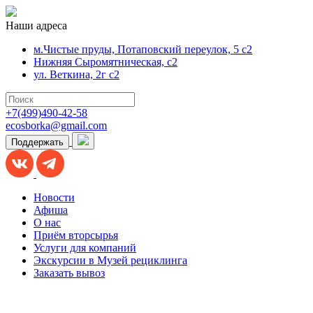
Наши адреса
м.Чистые пруды, Потаповский переулок, 5 с2
Нижняя Сыромятническая, с2
ул. Веткина, 2г с2
+7(499)490-42-58
ecosborka@gmail.com
Поддержать
Новости
Афиша
О нас
Приём вторсырья
Услуги для компаний
Экскурсии в Музей рециклинга
Заказать вывоз