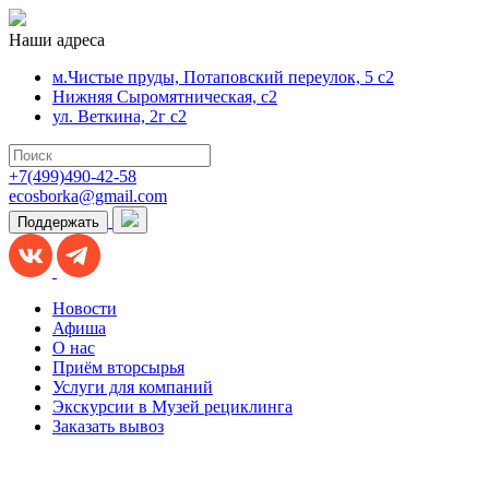
Наши адреса
м.Чистые пруды, Потаповский переулок, 5 с2
Нижняя Сыромятническая, с2
ул. Веткина, 2г с2
+7(499)490-42-58
ecosborka@gmail.com
Поддержать
Новости
Афиша
О нас
Приём вторсырья
Услуги для компаний
Экскурсии в Музей рециклинга
Заказать вывоз